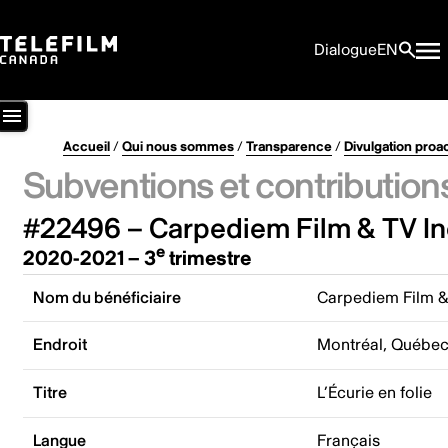
Dialogue
EN
Accueil
/
Qui nous sommes
/
Transparence
/
Divulgation proa
Subventions et contribution
#22496 – Carpediem Film & TV In
e
2020-2021 – 3
trimestre
Nom du bénéficiaire
Carpediem Film &
Endroit
Montréal, Québe
Titre
L’Écurie en folie
Langue
Français