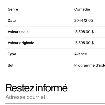
Genre
Comédie
Date
2044-12-05
Valeur finale
15 596,00 $
Valeur originale
15 596,00 $
Type
Avance
But
Programme d’aid
Restez informé
Adresse courriel