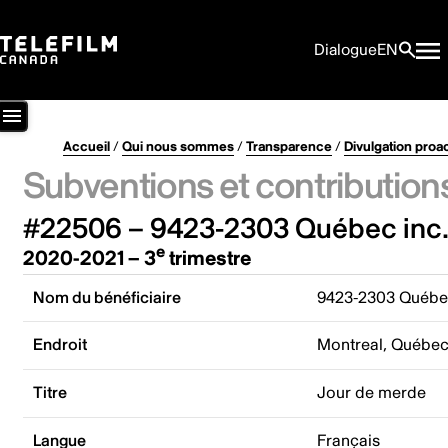
Dialogue
EN
Accueil
/
Qui nous sommes
/
Transparence
/
Divulgation proa
Subventions et contribution
#22506 – 9423-2303 Québec inc
e
2020-2021 – 3
trimestre
Nom du bénéficiaire
9423-2303 Québec
Endroit
Montreal, Québe
Titre
Jour de merde
Langue
Français