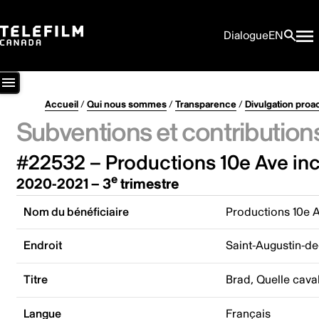
Dialogue
EN
Accueil
/
Qui nous sommes
/
Transparence
/
Divulgation proa
Subventions et contribution
#22532 – Productions 10e Ave inc
e
2020-2021 – 3
trimestre
Nom du bénéficiaire
Productions 10e A
Endroit
Saint-Augustin-d
Titre
Brad, Quelle cava
Langue
Français