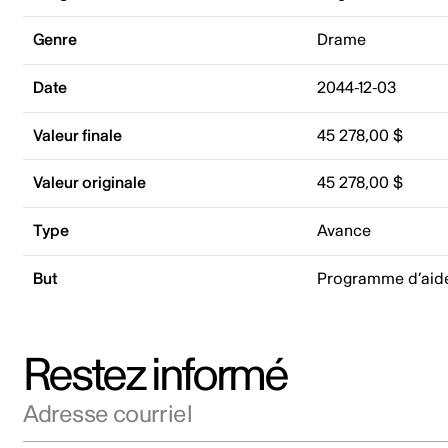
Genre
Drame
Date
2044-12-03
Valeur finale
45 278,00 $
Valeur originale
45 278,00 $
Type
Avance
But
Programme d’aid
Restez informé
Adresse courriel