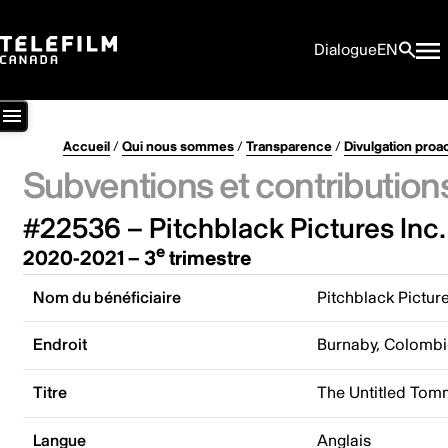
Dialogue
EN
Accueil
/
Qui nous sommes
/
Transparence
/
Divulgation proa
Subventions et contribution
#22536 – Pitchblack Pictures Inc.
e
2020-2021 – 3
trimestre
Nom du bénéficiaire
Pitchblack Picture
Endroit
Burnaby, Colombi
Titre
The Untitled Tom
Langue
Anglais