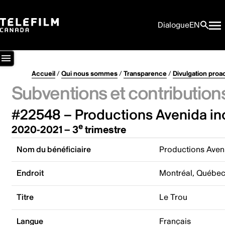
Dialogue
EN
Accueil
/
Qui nous sommes
/
Transparence
/
Divulgation proa
Subventions et contribution
#22548 – Productions Avenida in
e
2020-2021 – 3
trimestre
Nom du bénéficiaire
Productions Aveni
Endroit
Montréal, Québe
Titre
Le Trou
Langue
Français