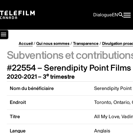
Dialogue
EN
Accueil
/
Qui nous sommes
/
Transparence
/
Divulgation proa
Subventions et contribution
#22554 – Serendipity Point Films 
e
2020-2021 – 3
trimestre
Nom du bénéficiaire
Serendipity Point 
Endroit
Toronto, Ontario,
Titre
All My Love, Vadi
Langue
Anglais