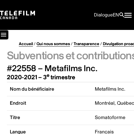
Dialogue
EN
Accueil
/
Qui nous sommes
/
Transparence
/
Divulgation proa
Subventions et contribution
#22558 – Metafilms Inc.
e
2020-2021 – 3
trimestre
Nom du bénéficiaire
Metafilms Inc.
Endroit
Montréal, Québe
Titre
Somatoforme
Langue
Français