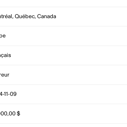
tréal, Québec, Canada
pe
nçais
reur
4-11-09
000,00 $