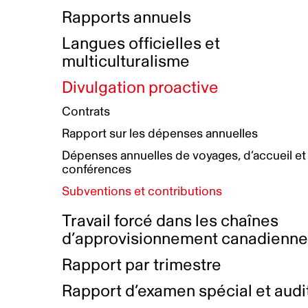
Bottin de projets financés
Rémunération et avantages
Rapports annuels
Initiatives autochtones
Prix et certifications
Langues officielles et
Plan de réconciliation autochtone
Principes directeurs sur le
multiculturalisme
harcèlement
Nos valeurs d’entreprise
Groupe de travail autochtone
Divulgation proactive
Plan d’action pour la parité
Contrats
Plan d'équité, de diversité,
Rapport sur les dépenses annuelles
d'inclusion et d'accessibilité
Dépenses annuelles de voyages, d’accueil et
Boîte à outils pour le récit authentique
Plan d'accessibilité
conférences
Collecte de données et l’auto-identification
Subventions et contributions
Travail forcé dans les chaînes
d’approvisionnement canadienn
Rapport par trimestre
Rapport d’examen spécial et audi