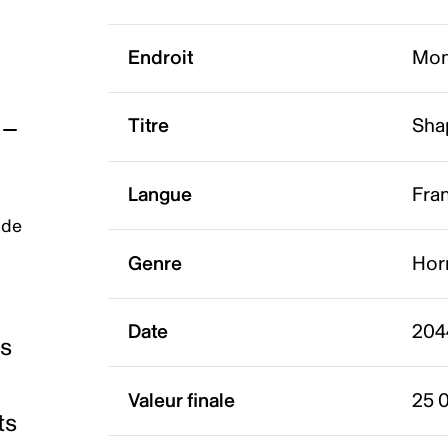
Endroit
Mon
Titre
Sha
Langue
Fra
 de
Genre
Hor
Date
204
es
Valeur finale
25 
ts