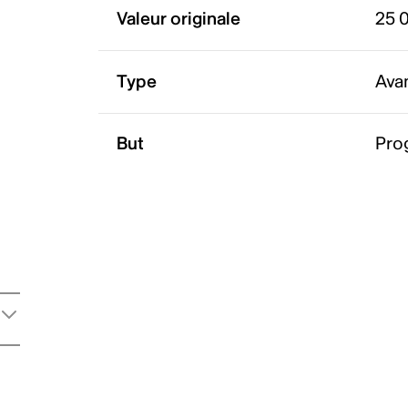
Valeur originale
25 
Type
Ava
But
Pro