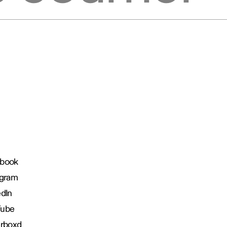
book
agram
edIn
Tube
erboxd