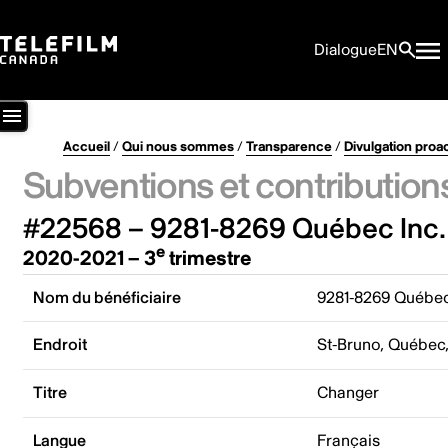
Dialogue
EN
Accueil
/
Qui nous sommes
/
Transparence
/
Divulgation proa
Subventions et contribution
#22568 – 9281-8269 Québec Inc.
e
2020-2021 – 3
trimestre
Nom du bénéficiaire
9281-8269 Québec
Endroit
St-Bruno, Québec
Titre
Changer
Langue
Français