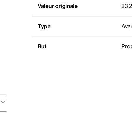
Valeur originale
23 
Type
Ava
But
Pro