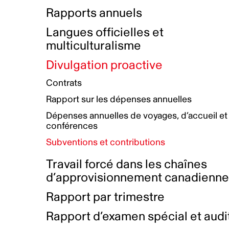
Bottin de projets financés
Rémunération et avantages
Rapports annuels
Initiatives autochtones
Prix et certifications
Langues officielles et
Plan de réconciliation autochtone
Principes directeurs sur le
multiculturalisme
harcèlement
Nos valeurs d’entreprise
Groupe de travail autochtone
Divulgation proactive
Plan d’action pour la parité
Contrats
Plan d'équité, de diversité,
Rapport sur les dépenses annuelles
d'inclusion et d'accessibilité
Dépenses annuelles de voyages, d’accueil et
Boîte à outils pour le récit authentique
Plan d'accessibilité
conférences
Collecte de données et l’auto-identification
Subventions et contributions
Travail forcé dans les chaînes
d’approvisionnement canadienn
Rapport par trimestre
Rapport d’examen spécial et audi