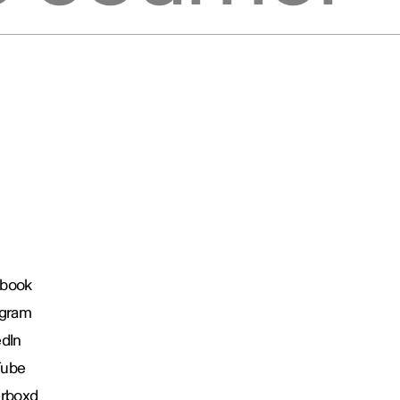
book
agram
edIn
Tube
erboxd