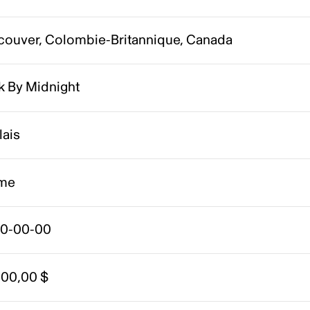
couver, Colombie-Britannique, Canada
k By Midnight
lais
me
0-00-00
200,00 $