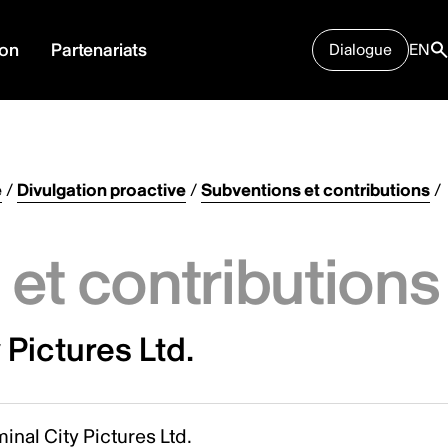
ion
Partenariats
Dialogue
EN
e
/
Divulgation proactive
/
Subventions et contributions
/
et contributions
 Pictures Ltd.
inal City Pictures Ltd.