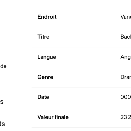
Endroit
Van
Titre
Bac
Langue
Ang
 de
Genre
Dra
Date
000
es
Valeur finale
23 
ts