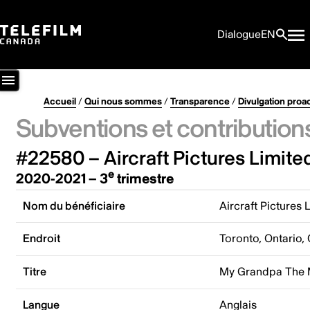
Dialogue
EN
Accueil
/
Qui nous sommes
/
Transparence
/
Divulgation proa
Subventions et contribution
#22580 – Aircraft Pictures Limite
e
2020-2021 – 3
trimestre
Nom du bénéficiaire
Aircraft Pictures 
Endroit
Toronto, Ontario,
Titre
My Grandpa The 
Langue
Anglais