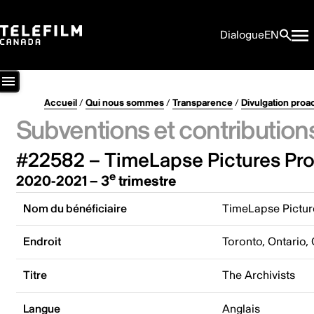
Dialogue
EN
Accueil
/
Qui nous sommes
/
Transparence
/
Divulgation proa
Subventions et contribution
#22582 – TimeLapse Pictures Pro
e
2020-2021 – 3
trimestre
Nom du bénéficiaire
TimeLapse Pictur
Endroit
Toronto, Ontario,
Titre
The Archivists
Langue
Anglais