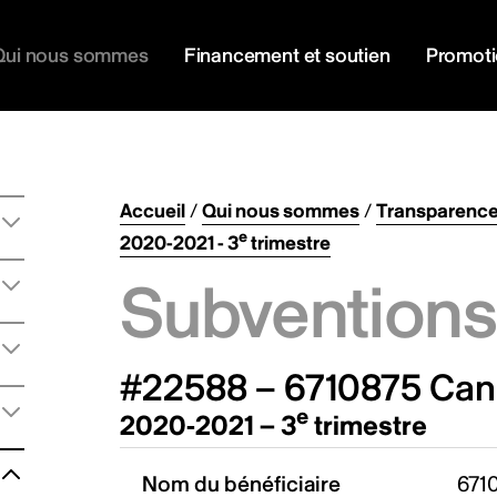
Qui nous sommes
Financement et soutien
Promot
Accueil
/
Qui nous sommes
/
Transparenc
e
2020-2021 - 3
trimestre
Subventions 
#22588 – 6710875 Can
e
2020-2021 – 3
trimestre
Nom du bénéficiaire
671