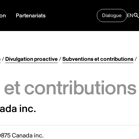
ion
Partenariats
Dialogue
EN
e
/
Divulgation proactive
/
Subventions et contributions
/
et contributions
ada inc.
0875 Canada inc.