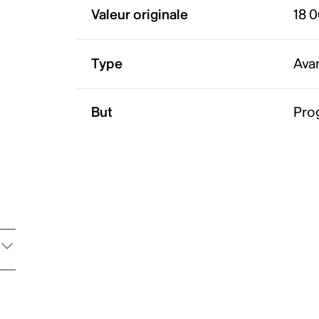
Valeur originale
18 
Type
Ava
But
Pro