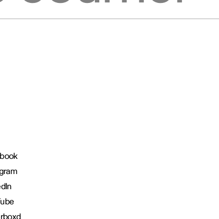
book
agram
edIn
Tube
erboxd