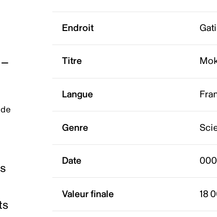
Endroit
Gat
Titre
Mok
Langue
Fra
 de
Genre
Scie
Date
000
es
Valeur finale
18 
ts