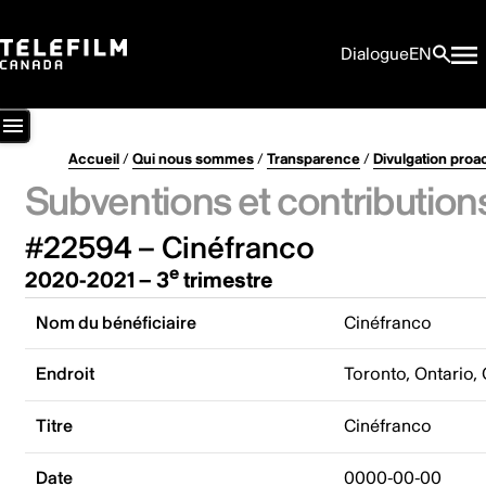
Dialogue
EN
Accueil
/
Qui nous sommes
/
Transparence
/
Divulgation proa
Subventions et contribution
#22594 – Cinéfranco
e
2020-2021 – 3
trimestre
Nom du bénéficiaire
Cinéfranco
Endroit
Toronto, Ontario,
Titre
Cinéfranco
Date
0000-00-00