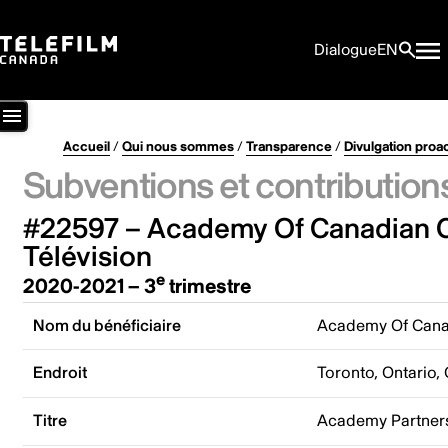
Dialogue
EN
Accueil
/
Qui nous sommes
/
Transparence
/
Divulgation proa
Subventions et contribution
#22597 – Academy Of Canadian C
Télévision
e
2020-2021 – 3
trimestre
Nom du bénéficiaire
Academy Of Canad
Endroit
Toronto, Ontario,
Titre
Academy Partnersh