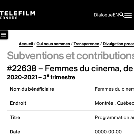
Dialogue
EN
Accueil
/
Qui nous sommes
/
Transparence
/
Divulgation proa
Subventions et contribution
#22638 – Femmes du cinema, de l
e
2020-2021 – 3
trimestre
Nom du bénéficiaire
Femmes du cinema
Endroit
Montréal, Québe
Titre
Programmation a
Date
0000-00-00