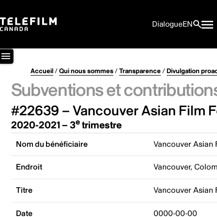
Dialogue
EN
Accueil
/
Qui nous sommes
/
Transparence
/
Divulgation proa
Subventions et contribution
#22639 – Vancouver Asian Film Fe
e
2020-2021 – 3
trimestre
Nom du bénéficiaire
Vancouver Asian F
Endroit
Vancouver, Colom
Titre
Vancouver Asian F
Date
0000-00-00