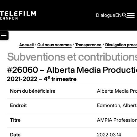
Dialogue
EN
Accueil
/
Qui nous sommes
/
Transparence
/
Divulgation proa
Subventions et contribution
#26060 – Alberta Media Producti
e
2021-2022 – 4
trimestre
Nom du bénéficiaire
Alberta Media Pro
Endroit
Edmonton, Albert
Titre
AMPIA Professiona
Date
2022-03-14