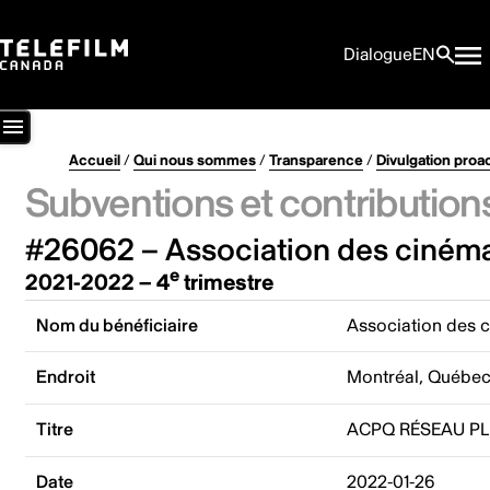
Dialogue
EN
Accueil
/
Qui nous sommes
/
Transparence
/
Divulgation proa
Subventions et contribution
#26062 – Association des cinéma
e
2021-2022 – 4
trimestre
Nom du bénéficiaire
Association des 
Endroit
Montréal, Québe
Titre
ACPQ RÉSEAU P
Date
2022-01-26