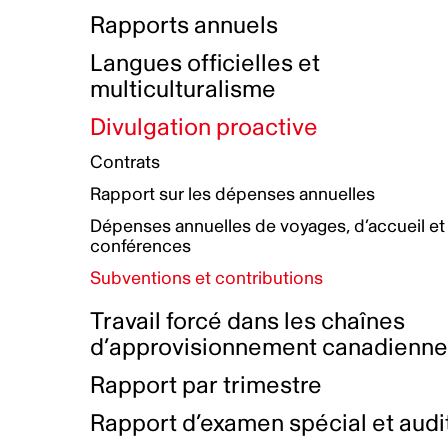
Bottin de projets financés
Rémunération et avantages
Rapports annuels
Initiatives autochtones
Prix et certifications
Langues officielles et
Plan de réconciliation autochtone
Principes directeurs sur le
multiculturalisme
harcèlement
Nos valeurs d’entreprise
Groupe de travail autochtone
Divulgation proactive
Plan d’action pour la parité
Contrats
Plan d'équité, de diversité,
Rapport sur les dépenses annuelles
d'inclusion et d'accessibilité
Dépenses annuelles de voyages, d’accueil et
Boîte à outils pour le récit authentique
Plan d'accessibilité
conférences
Collecte de données et l’auto-identification
Subventions et contributions
Travail forcé dans les chaînes
d’approvisionnement canadienn
Rapport par trimestre
Rapport d’examen spécial et audi