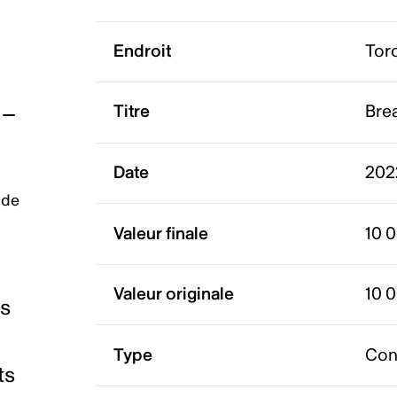
Endroit
Tor
Titre
Brea
Date
202
 de
Valeur finale
10 
Valeur originale
10 
es
Type
Con
ts