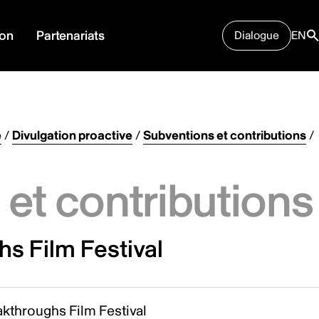
ion
Partenariats
Dialogue
EN
e
/
Divulgation proactive
/
Subventions et contributions
/
et contributions
s Film Festival
kthroughs Film Festival