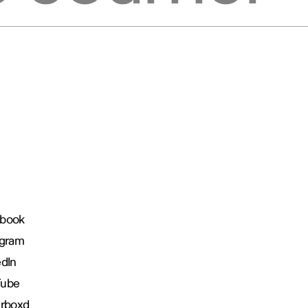
book
agram
edIn
Tube
erboxd