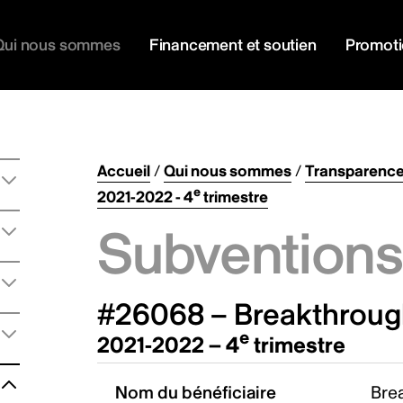
Qui nous sommes
Financement et soutien
Promot
Accueil
/
Qui nous sommes
/
Transparenc
e
2021-2022 - 4
trimestre
Subventions 
#26068 – Breakthrough
e
2021-2022 – 4
trimestre
Nom du bénéficiaire
Brea