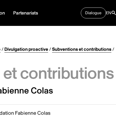
ion
Partenariats
Dialogue
EN
e
/
Divulgation proactive
/
Subventions et contributions
/
et contributions
abienne Colas
dation Fabienne Colas