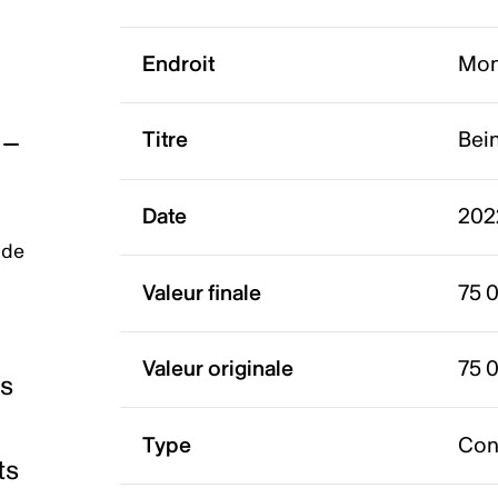
Endroit
Mon
Titre
Bein
Date
202
 de
Valeur finale
75 
Valeur originale
75 
es
Type
Con
ts