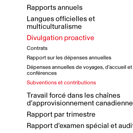
Bottin de projets financés
Rémunération et avantages
Rapports annuels
Initiatives autochtones
Prix et certifications
Langues officielles et
Plan de réconciliation autochtone
Principes directeurs sur le
multiculturalisme
harcèlement
Nos valeurs d’entreprise
Groupe de travail autochtone
Divulgation proactive
Plan d’action pour la parité
Contrats
Plan d'équité, de diversité,
Rapport sur les dépenses annuelles
d'inclusion et d'accessibilité
Dépenses annuelles de voyages, d’accueil et
Boîte à outils pour le récit authentique
Plan d'accessibilité
conférences
Collecte de données et l’auto-identification
Subventions et contributions
Travail forcé dans les chaînes
d’approvisionnement canadienn
Rapport par trimestre
Rapport d’examen spécial et audi