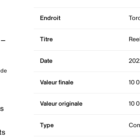
Endroit
Tor
Titre
Reel
Date
202
 de
Valeur finale
10 
Valeur originale
10 
es
Type
Con
ts