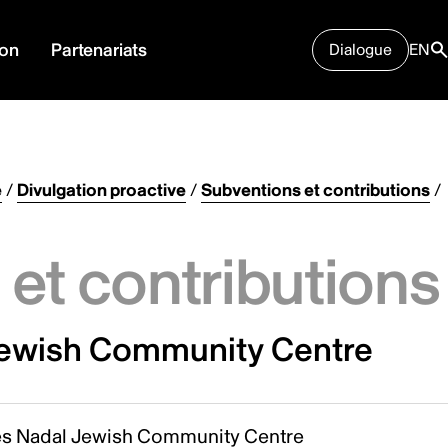
ion
Partenariats
Dialogue
EN
e
/
Divulgation proactive
/
Subventions et contributions
/
et contributions
 Jewish Community Centre
es Nadal Jewish Community Centre