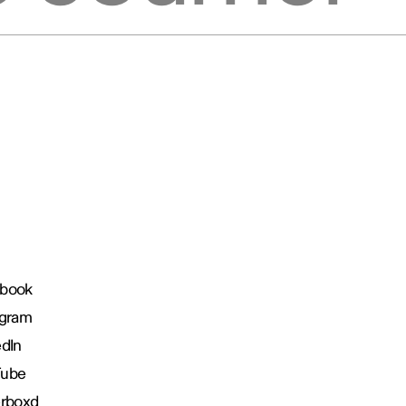
book
agram
edIn
Tube
erboxd