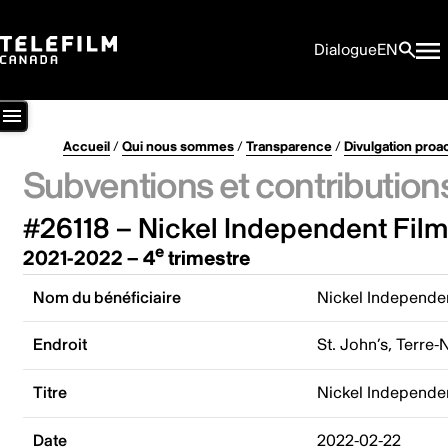
Dialogue
EN
Accueil
/
Qui nous sommes
/
Transparence
/
Divulgation proa
Subventions et contribution
#26118 – Nickel Independent Film 
e
2021-2022 – 4
trimestre
Nom du bénéficiaire
Nickel Independent
Endroit
St. John’s, Terr
Titre
Nickel Independen
Date
2022-02-22