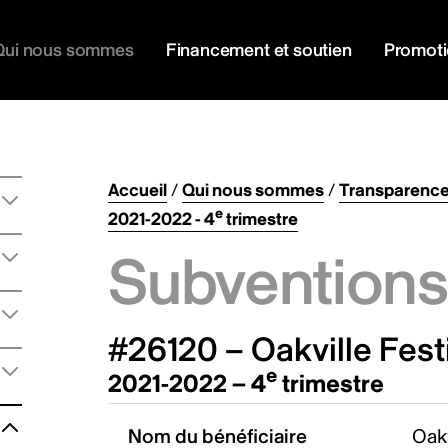
Qui nous sommes
Financement et soutien
Promot
Accueil
/
Qui nous sommes
/
Transparenc
e
2021-2022 - 4
trimestre
Subventions 
#26120 – Oakville Festi
e
2021-2022 – 4
trimestre
Nom du bénéficiaire
Oakv