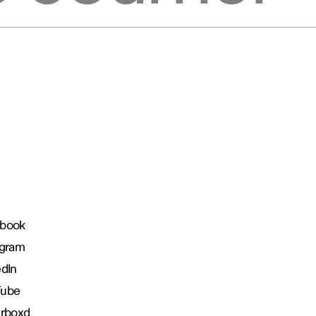
book
agram
edIn
Tube
erboxd