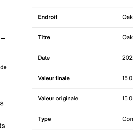
Endroit
Oakv
Titre
Oakv
Date
202
 de
Valeur finale
15 
Valeur originale
15 
es
Type
Con
ts