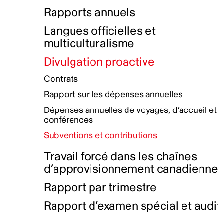
Bottin de projets financés
Rémunération et avantages
Rapports annuels
Initiatives autochtones
Prix et certifications
Langues officielles et
Plan de réconciliation autochtone
Principes directeurs sur le
multiculturalisme
harcèlement
Nos valeurs d’entreprise
Groupe de travail autochtone
Divulgation proactive
Plan d’action pour la parité
Contrats
Plan d'équité, de diversité,
Rapport sur les dépenses annuelles
d'inclusion et d'accessibilité
Dépenses annuelles de voyages, d’accueil et
Boîte à outils pour le récit authentique
Plan d'accessibilité
conférences
Collecte de données et l’auto-identification
Subventions et contributions
Travail forcé dans les chaînes
d’approvisionnement canadienn
Rapport par trimestre
Rapport d’examen spécial et audi