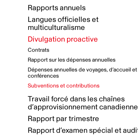
Bottin de projets financés
Rémunération et avantages
Rapports annuels
Initiatives autochtones
Prix et certifications
Langues officielles et
Plan de réconciliation autochtone
Principes directeurs sur le
multiculturalisme
harcèlement
Nos valeurs d’entreprise
Groupe de travail autochtone
Divulgation proactive
Plan d’action pour la parité
Contrats
Plan d'équité, de diversité,
Rapport sur les dépenses annuelles
d'inclusion et d'accessibilité
Dépenses annuelles de voyages, d’accueil et
Boîte à outils pour le récit authentique
Plan d'accessibilité
conférences
Collecte de données et l’auto-identification
Subventions et contributions
Travail forcé dans les chaînes
d’approvisionnement canadienn
Rapport par trimestre
Rapport d’examen spécial et audi