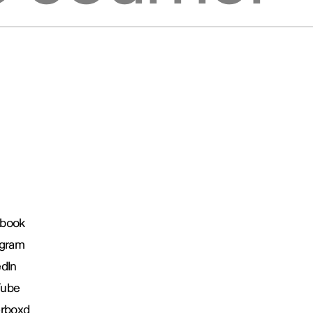
book
agram
edIn
Tube
erboxd