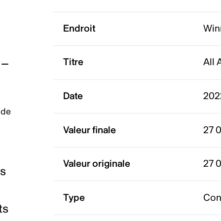
Endroit
Win
Titre
All
Date
202
 de
Valeur finale
27 
Valeur originale
27 
es
Type
Con
ts