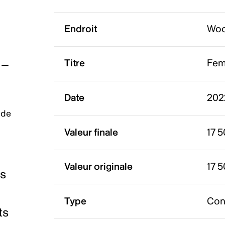
Endroit
Woo
Titre
Fema
Date
202
 de
Valeur finale
17 
Valeur originale
17 
es
Type
Con
ts