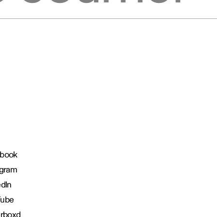
book
agram
edIn
Tube
erboxd