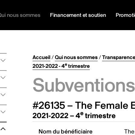
Qui nous sommes
Financement et soutien
Promot
Accueil
/
Qui nous sommes
/
Transparenc
e
2021-2022 - 4
trimestre
Subventions 
#26135 – The Female E
e
2021-2022 – 4
trimestre
Nom du bénéficiaire
The 