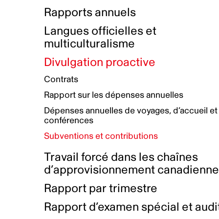
Bottin de projets financés
Rémunération et avantages
Rapports annuels
Initiatives autochtones
Prix et certifications
Langues officielles et
Plan de réconciliation autochtone
Principes directeurs sur le
multiculturalisme
harcèlement
Nos valeurs d’entreprise
Groupe de travail autochtone
Divulgation proactive
Plan d’action pour la parité
Contrats
Plan d'équité, de diversité,
Rapport sur les dépenses annuelles
d'inclusion et d'accessibilité
Dépenses annuelles de voyages, d’accueil et
Boîte à outils pour le récit authentique
Plan d'accessibilité
conférences
Collecte de données et l’auto-identification
Subventions et contributions
Travail forcé dans les chaînes
d’approvisionnement canadienn
Rapport par trimestre
Rapport d’examen spécial et audi