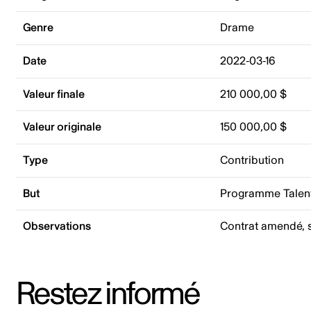
Genre
Drame
Date
2022-03-16
Valeur finale
210 000,00 $
Valeur originale
150 000,00 $
Type
Contribution
But
Programme Talent
Observations
Contrat amendé, s
Restez informé
Adresse courriel