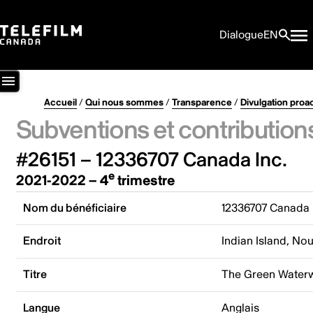
Dialogue
EN
Accueil
/
Qui nous sommes
/
Transparence
/
Divulgation proa
Subventions et contribution
#26151 – 12336707 Canada Inc.
e
2021-2022 – 4
trimestre
Nom du bénéficiaire
12336707 Canada 
Endroit
Indian Island, N
Titre
The Green Water
Langue
Anglais