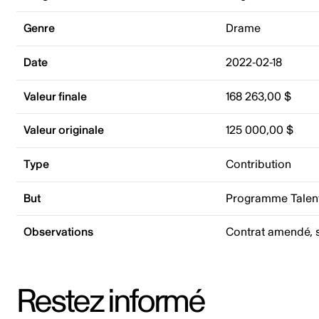
Genre
Drame
Date
2022-02-18
Valeur finale
168 263,00 $
Valeur originale
125 000,00 $
Type
Contribution
But
Programme Talent
Observations
Contrat amendé, s
Restez informé
Adresse courriel