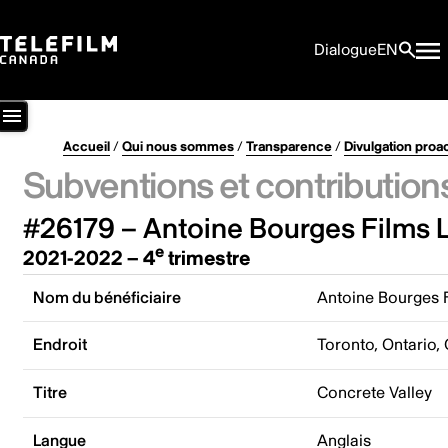
Dialogue
EN
Accueil
/
Qui nous sommes
/
Transparence
/
Divulgation proa
Subventions et contribution
#26179 – Antoine Bourges Films L
e
2021-2022 – 4
trimestre
Nom du bénéficiaire
Antoine Bourges F
Endroit
Toronto, Ontario,
Titre
Concrete Valley
Langue
Anglais