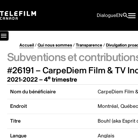
Dialogue
EN
Accueil
/
Qui nous sommes
/
Transparence
/
Divulgation proa
Subventions et contribution
#26191 – CarpeDiem Film & TV Inc
e
2021-2022 – 4
trimestre
Nom du bénéficiaire
CarpeDiem Film &
Endroit
Montréal, Québe
Titre
Bouh! (aka Esprit 
Langue
Anglais