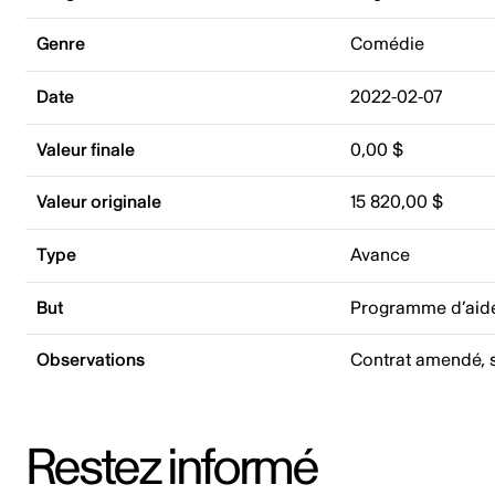
Genre
Comédie
Date
2022-02-07
Valeur finale
0,00 $
Valeur originale
15 820,00 $
Type
Avance
But
Programme d’aid
Observations
Contrat amendé, s
Restez informé
Adresse courriel