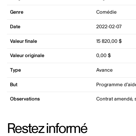
Genre
Comédie
Date
2022-02-07
Valeur finale
15 820,00 $
Valeur originale
0,00 $
Type
Avance
But
Programme d’aid
Observations
Contrat amendé, s
Restez informé
Adresse courriel