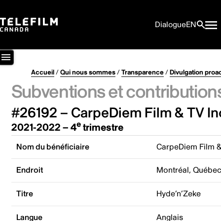
Dialogue
EN
Accueil
/
Qui nous sommes
/
Transparence
/
Divulgation proa
Subventions et contribution
#26192 – CarpeDiem Film & TV In
e
2021-2022 – 4
trimestre
Nom du bénéficiaire
CarpeDiem Film &
Endroit
Montréal, Québe
Titre
Hyde’n’Zeke
Langue
Anglais