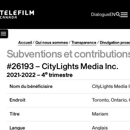
Dialogue
EN
Accueil
/
Qui nous sommes
/
Transparence
/
Divulgation proa
Subventions et contribution
#26193 – CityLights Media Inc.
e
2021-2022 – 4
trimestre
Nom du bénéficiaire
CityLights Media I
Endroit
Toronto, Ontario,
Titre
Mariam
Langue
Anglais