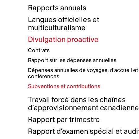
Bottin de projets financés
Rémunération et avantages
Rapports annuels
Initiatives autochtones
Prix et certifications
Langues officielles et
Plan de réconciliation autochtone
Principes directeurs sur le
multiculturalisme
harcèlement
Nos valeurs d’entreprise
Groupe de travail autochtone
Divulgation proactive
Plan d’action pour la parité
Contrats
Plan d'équité, de diversité,
Rapport sur les dépenses annuelles
d'inclusion et d'accessibilité
Dépenses annuelles de voyages, d’accueil et
Boîte à outils pour le récit authentique
Plan d'accessibilité
conférences
Collecte de données et l’auto-identification
Subventions et contributions
Travail forcé dans les chaînes
d’approvisionnement canadienn
Rapport par trimestre
Rapport d’examen spécial et audi