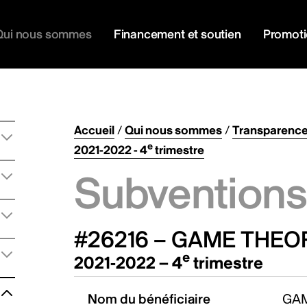
Qui nous sommes
Financement et soutien
Promot
Accueil
/
Qui nous sommes
/
Transparenc
e
2021-2022 - 4
trimestre
Subventions 
#26216 – GAME THEOR
e
2021-2022 – 4
trimestre
Nom du bénéficiaire
GAM