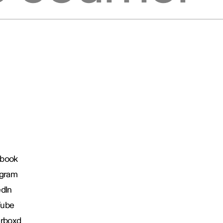
book
agram
edIn
Tube
erboxd