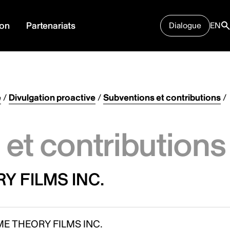
ion
Partenariats
Dialogue
EN
e
/
Divulgation proactive
/
Subventions et contributions
/
et contributions
Y FILMS INC.
E THEORY FILMS INC.