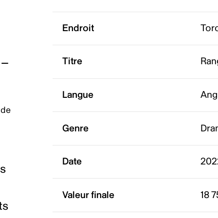
Endroit
Tor
Titre
Ran
Langue
Ang
 de
Genre
Dra
Date
202
es
Valeur finale
18 7
ts