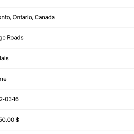
onto, Ontario, Canada
ge Roads
lais
me
2-03-16
50,00 $