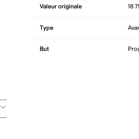
Valeur originale
18 7
Type
Ava
But
Pro