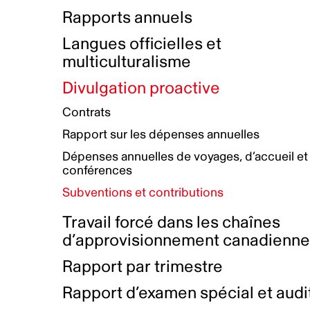
Bottin de projets financés
Rémunération et avantages
Rapports annuels
Initiatives autochtones
Prix et certifications
Langues officielles et
Plan de réconciliation autochtone
Principes directeurs sur le
multiculturalisme
harcèlement
Nos valeurs d’entreprise
Groupe de travail autochtone
Divulgation proactive
Plan d’action pour la parité
Contrats
Plan d'équité, de diversité,
Rapport sur les dépenses annuelles
d'inclusion et d'accessibilité
Dépenses annuelles de voyages, d’accueil et
Boîte à outils pour le récit authentique
Plan d'accessibilité
conférences
Collecte de données et l’auto-identification
Subventions et contributions
Travail forcé dans les chaînes
d’approvisionnement canadienn
Rapport par trimestre
Rapport d’examen spécial et audi