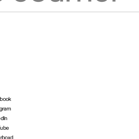
book
agram
edIn
Tube
erboxd