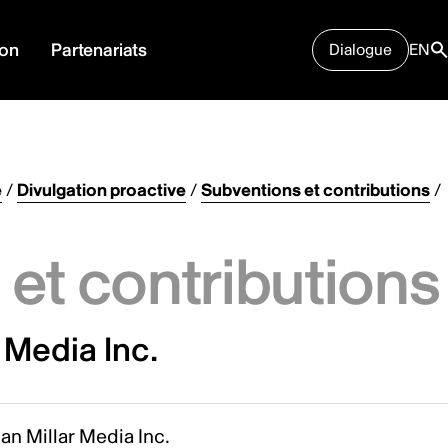
ion
Partenariats
Dialogue
EN
e
/
Divulgation proactive
/
Subventions et contributions
/
et contributions
 Media Inc.
n Millar Media Inc.