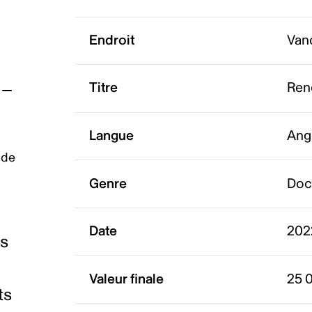
Endroit
Van
Titre
Ren
Langue
Ang
 de
Genre
Doc
Date
202
es
Valeur finale
25 
ts