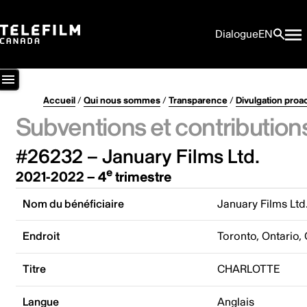
Dialogue
EN
Accueil
/
Qui nous sommes
/
Transparence
/
Divulgation proa
Subventions et contribution
#26232 – January Films Ltd.
e
2021-2022 – 4
trimestre
Nom du bénéficiaire
January Films Ltd
Endroit
Toronto, Ontario,
Titre
CHARLOTTE
Langue
Anglais