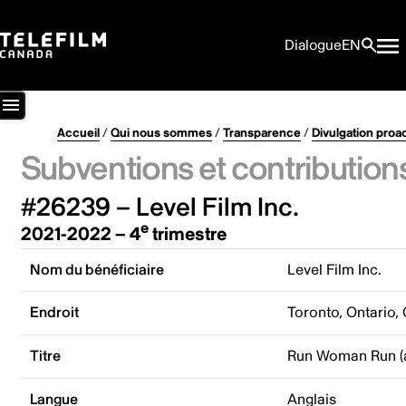
Dialogue
EN
Accueil
/
Qui nous sommes
/
Transparence
/
Divulgation proa
Subventions et contribution
#26239 – Level Film Inc.
e
2021-2022 – 4
trimestre
Nom du bénéficiaire
Level Film Inc.
Endroit
Toronto, Ontario,
Titre
Run Woman Run (
Langue
Anglais