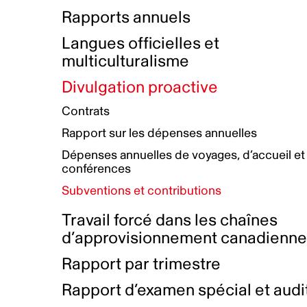
Bottin de projets financés
Rémunération et avantages
Rapports annuels
Initiatives autochtones
Prix et certifications
Langues officielles et
Plan de réconciliation autochtone
Principes directeurs sur le
multiculturalisme
harcèlement
Nos valeurs d’entreprise
Groupe de travail autochtone
Divulgation proactive
Plan d’action pour la parité
Contrats
Plan d'équité, de diversité,
Rapport sur les dépenses annuelles
d'inclusion et d'accessibilité
Dépenses annuelles de voyages, d’accueil et
Boîte à outils pour le récit authentique
Plan d'accessibilité
conférences
Collecte de données et l’auto-identification
Subventions et contributions
Travail forcé dans les chaînes
d’approvisionnement canadienn
Rapport par trimestre
Rapport d’examen spécial et audi