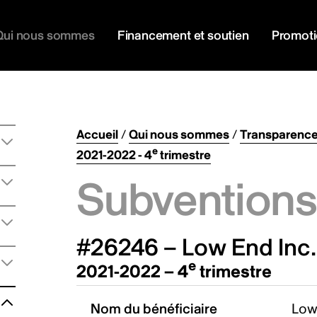
Qui nous sommes
Financement et soutien
Promot
Accueil
/
Qui nous sommes
/
Transparenc
e
2021-2022 - 4
trimestre
Subventions 
#26246 – Low End Inc.
e
2021-2022 – 4
trimestre
Nom du bénéficiaire
Low