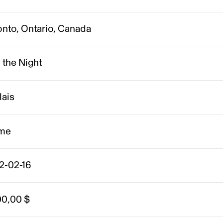
onto, Ontario, Canada
 the Night
lais
me
2-02-16
00,00 $