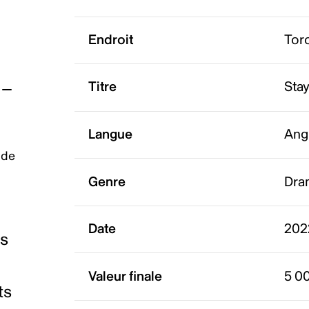
Endroit
Tor
Titre
Stay
Langue
Ang
 de
Genre
Dra
Date
202
es
Valeur finale
5 0
ts