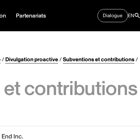
ion
Partenariats
Dialogue
EN
e
/
Divulgation proactive
/
Subventions et contributions
/
et contributions
 End Inc.