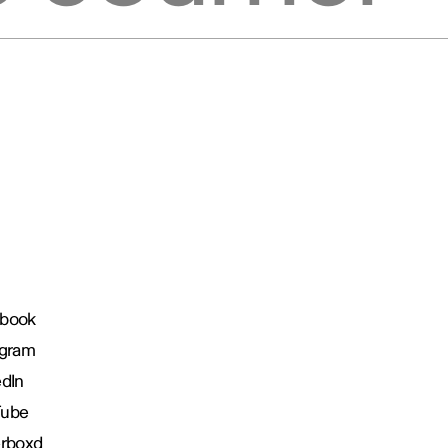
book
agram
edIn
Tube
erboxd