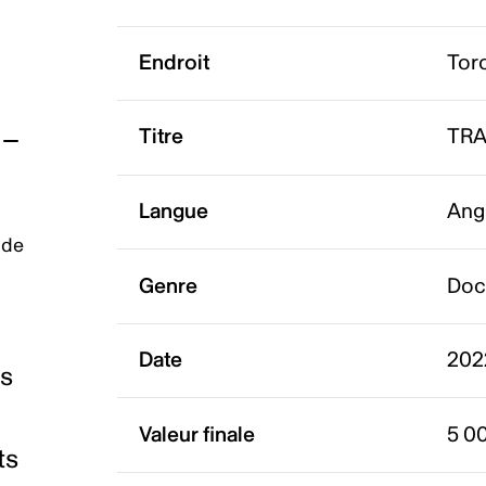
Endroit
Tor
Titre
TRA
Langue
Ang
 de
Genre
Doc
Date
202
es
Valeur finale
5 0
ts