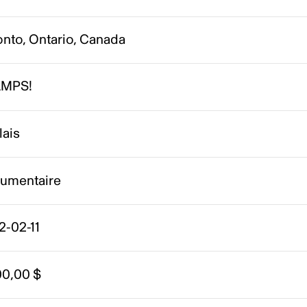
onto, Ontario, Canada
MPS!
lais
umentaire
2-02-11
00,00 $