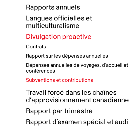
Bottin de projets financés
Rémunération et avantages
Rapports annuels
Initiatives autochtones
Prix et certifications
Langues officielles et
Plan de réconciliation autochtone
Principes directeurs sur le
multiculturalisme
harcèlement
Nos valeurs d’entreprise
Groupe de travail autochtone
Divulgation proactive
Plan d’action pour la parité
Contrats
Plan d'équité, de diversité,
Rapport sur les dépenses annuelles
d'inclusion et d'accessibilité
Dépenses annuelles de voyages, d’accueil et
Boîte à outils pour le récit authentique
Plan d'accessibilité
conférences
Collecte de données et l’auto-identification
Subventions et contributions
Travail forcé dans les chaînes
d’approvisionnement canadienn
Rapport par trimestre
Rapport d’examen spécial et audi