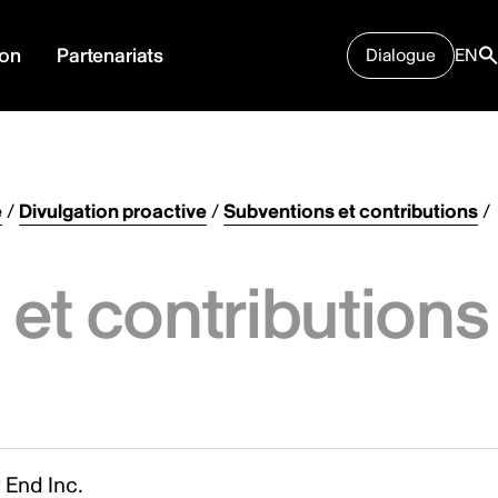
ion
Partenariats
Dialogue
EN
e
/
Divulgation proactive
/
Subventions et contributions
/
et contributions
 End Inc.