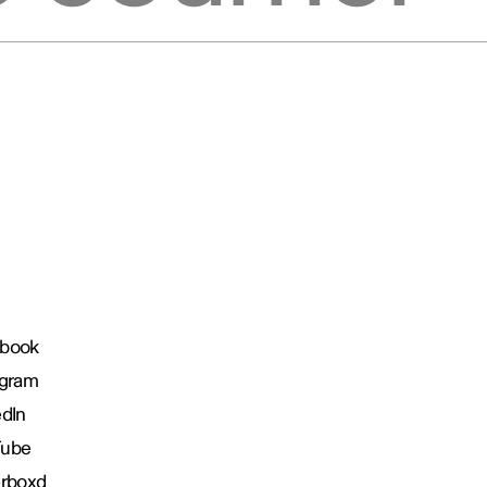
book
agram
edIn
Tube
erboxd