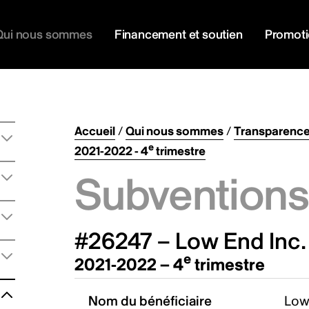
Qui nous sommes
Financement et soutien
Promot
Accueil
/
Qui nous sommes
/
Transparenc
e
2021-2022 - 4
trimestre
Subventions 
#26247 – Low End Inc.
e
2021-2022 – 4
trimestre
Nom du bénéficiaire
Low