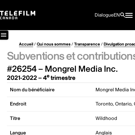
Dialogue
EN
Accueil
/
Qui nous sommes
/
Transparence
/
Divulgation proa
Subventions et contribution
#26254 – Mongrel Media Inc.
e
2021-2022 – 4
trimestre
Nom du bénéficiaire
Mongrel Media In
Endroit
Toronto, Ontario,
Titre
Wildhood
Langue
Anglais