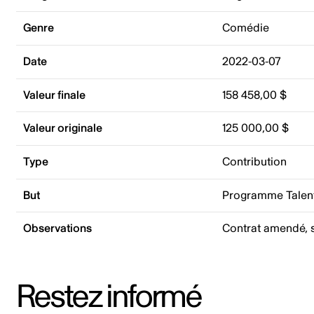
Genre
Comédie
Date
2022-03-07
Valeur finale
158 458,00 $
Valeur originale
125 000,00 $
Type
Contribution
But
Programme Talent
Observations
Contrat amendé, s
Restez informé
Adresse courriel