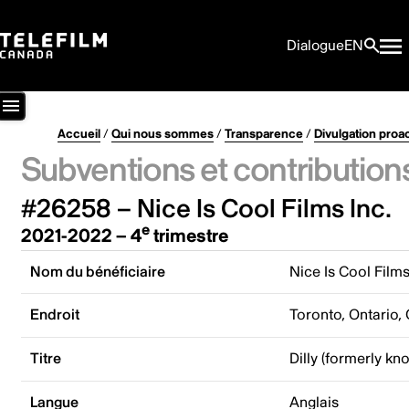
Dialogue
EN
Accueil
/
Qui nous sommes
/
Transparence
/
Divulgation proa
Subventions et contribution
#26258 – Nice Is Cool Films Inc.
e
2021-2022 – 4
trimestre
Nom du bénéficiaire
Nice Is Cool Films
Endroit
Toronto, Ontario,
Titre
Dilly (formerly k
Langue
Anglais