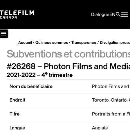
Dialogue
EN
Accueil
/
Qui nous sommes
/
Transparence
/
Divulgation proa
Subventions et contribution
#26268 – Photon Films and Media
e
2021-2022 – 4
trimestre
Nom du bénéficiaire
Photon Films and
Endroit
Toronto, Ontario,
Titre
Portraits from a F
Langue
Anglais