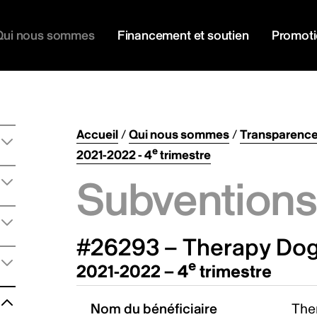
Qui nous sommes
Financement et soutien
Promot
Accueil
/
Qui nous sommes
/
Transparenc
e
2021-2022 - 4
trimestre
Subventions 
#26293 – Therapy Dog
e
2021-2022 – 4
trimestre
Nom du bénéficiaire
The