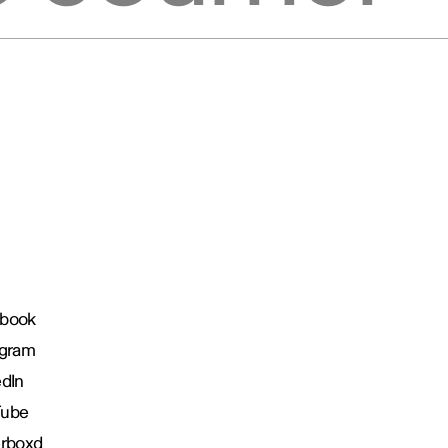
book
agram
edIn
Tube
erboxd