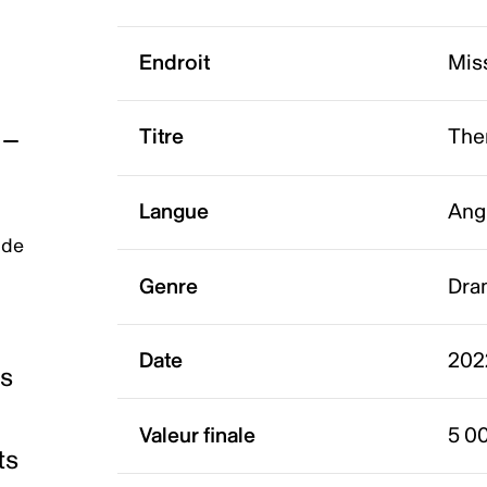
Endroit
Mis
Titre
The
Langue
Ang
 de
Genre
Dra
Date
202
es
Valeur finale
5 0
ts