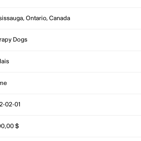
sissauga, Ontario, Canada
rapy Dogs
lais
me
2-02-01
00,00 $