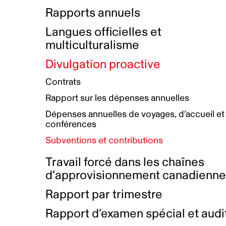
Bottin de projets financés
Rémunération et avantages
Rapports annuels
Initiatives autochtones
Prix et certifications
Langues officielles et
Plan de réconciliation autochtone
Principes directeurs sur le
multiculturalisme
harcèlement
Nos valeurs d’entreprise
Groupe de travail autochtone
Divulgation proactive
Plan d’action pour la parité
Contrats
Plan d'équité, de diversité,
Rapport sur les dépenses annuelles
d'inclusion et d'accessibilité
Dépenses annuelles de voyages, d’accueil et
Boîte à outils pour le récit authentique
Plan d'accessibilité
conférences
Collecte de données et l’auto-identification
Subventions et contributions
Travail forcé dans les chaînes
d’approvisionnement canadienn
Rapport par trimestre
Rapport d’examen spécial et audi