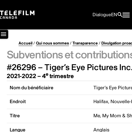
Dialogue
EN
Accueil
/
Qui nous sommes
/
Transparence
/
Divulgation proa
Subventions et contribution
#26296 – Tiger’s Eye Pictures Inc
e
2021-2022 – 4
trimestre
Nom du bénéficiaire
Tiger’s Eye Pictur
Endroit
Halifax, Nouvelle
Titre
Me, My Mom & Sh
Langue
Anglais