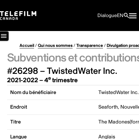
Dialogue
EN
Accueil
/
Qui nous sommes
/
Transparence
/
Divulgation proa
Subventions et contribution
#26298 – TwistedWater Inc.
e
2021-2022 – 4
trimestre
Nom du bénéficiaire
TwistedWater Inc.
Endroit
Seaforth, Nouvel
Titre
The Madones(form
Langue
Anglais