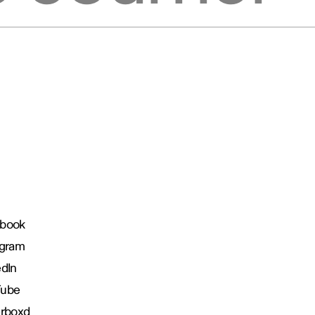
book
agram
edIn
Tube
erboxd