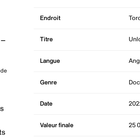
Endroit
Tor
Titre
Unl
Langue
Ang
 de
Genre
Doc
Date
202
es
Valeur finale
25 
ts