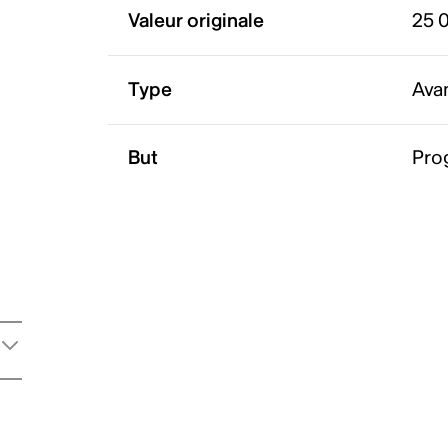
Valeur originale
25 
Type
Ava
But
Pro