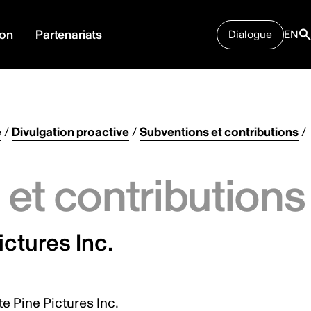
ion
Partenariats
Dialogue
EN
e
/
Divulgation proactive
/
Subventions et contributions
/
et contributions
ctures Inc.
e Pine Pictures Inc.