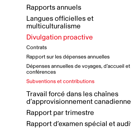
Bottin de projets financés
Rémunération et avantages
Rapports annuels
Initiatives autochtones
Prix et certifications
Langues officielles et
Plan de réconciliation autochtone
Principes directeurs sur le
multiculturalisme
harcèlement
Nos valeurs d’entreprise
Groupe de travail autochtone
Divulgation proactive
Plan d’action pour la parité
Contrats
Plan d'équité, de diversité,
Rapport sur les dépenses annuelles
d'inclusion et d'accessibilité
Dépenses annuelles de voyages, d’accueil et
Boîte à outils pour le récit authentique
Plan d'accessibilité
conférences
Collecte de données et l’auto-identification
Subventions et contributions
Travail forcé dans les chaînes
d’approvisionnement canadienn
Rapport par trimestre
Rapport d’examen spécial et audi