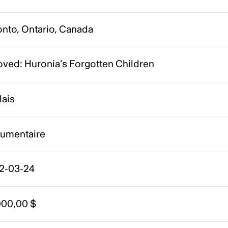
onto, Ontario, Canada
oved: Huronia’s Forgotten Children
lais
umentaire
2-03-24
000,00 $