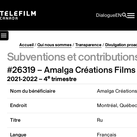
Dialogue
EN
Accueil
/
Qui nous sommes
/
Transparence
/
Divulgation proa
Subventions et contribution
#26319 – Amalga Créations Films 
e
2021-2022 – 4
trimestre
Nom du bénéficiaire
Amalga Créations 
Endroit
Montréal, Québe
Titre
Ru
Langue
Français