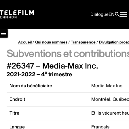
Dialogue
EN
Accueil
/
Qui nous sommes
/
Transparence
/
Divulgation proa
Subventions et contribution
#26347 – Media-Max Inc.
e
2021-2022 – 4
trimestre
Nom du bénéficiaire
Media-Max Inc.
Endroit
Montréal, Québe
Titre
Et ils vécurent he
Langue
Français