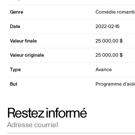
Genre
Comédie romanti
Date
2022-02-16
Valeur finale
25 000,00 $
Valeur originale
25 000,00 $
Type
Avance
But
Programme d’aid
Restez informé
Adresse courriel