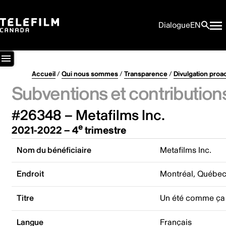
Dialogue
EN
Accueil
/
Qui nous sommes
/
Transparence
/
Divulgation proa
Subventions et contribution
#26348 – Metafilms Inc.
e
2021-2022 – 4
trimestre
Nom du bénéficiaire
Metafilms Inc.
Endroit
Montréal, Québe
Titre
Un été comme ça
Langue
Français