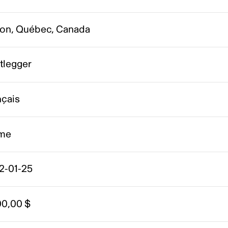
ton, Québec, Canada
tlegger
nçais
me
2-01-25
00,00 $