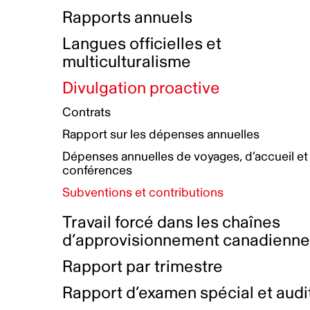
Bottin de projets financés
Rémunération et avantages
Rapports annuels
Initiatives autochtones
Prix et certifications
Langues officielles et
Plan de réconciliation autochtone
Principes directeurs sur le
multiculturalisme
harcèlement
Nos valeurs d’entreprise
Groupe de travail autochtone
Divulgation proactive
Plan d’action pour la parité
Contrats
Plan d'équité, de diversité,
Rapport sur les dépenses annuelles
d'inclusion et d'accessibilité
Dépenses annuelles de voyages, d’accueil et
Boîte à outils pour le récit authentique
Plan d'accessibilité
conférences
Collecte de données et l’auto-identification
Subventions et contributions
Travail forcé dans les chaînes
d’approvisionnement canadienn
Rapport par trimestre
Rapport d’examen spécial et audi