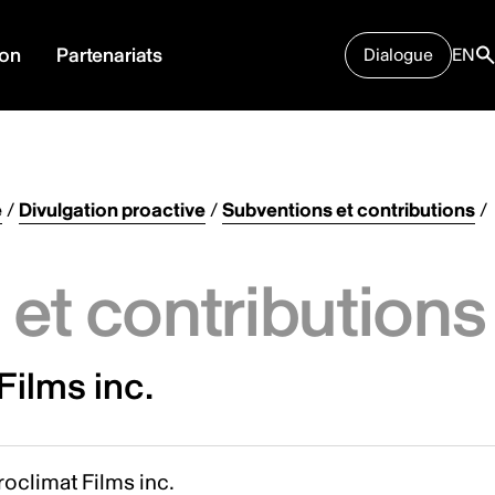
ion
Partenariats
Dialogue
EN
e
/
Divulgation proactive
/
Subventions et contributions
/
et contributions
Films inc.
oclimat Films inc.