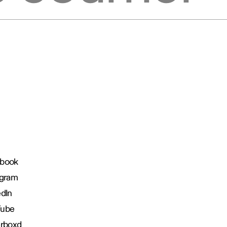
book
agram
edIn
Tube
erboxd