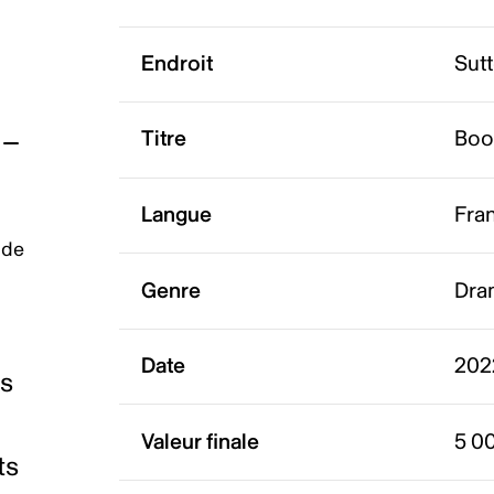
Endroit
Sut
Titre
Boo
Langue
Fra
 de
Genre
Dra
Date
202
es
Valeur finale
5 0
ts