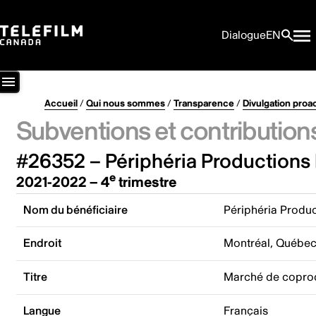
Dialogue
EN
Accueil
/
Qui nous sommes
/
Transparence
/
Divulgation proa
Subventions et contribution
#26352 – Périphéria Productions 
e
2021-2022 – 4
trimestre
Nom du bénéficiaire
Périphéria Produc
Endroit
Montréal, Québe
Titre
Marché de coprod
Langue
Français