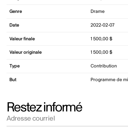
Genre
Drame
Date
2022-02-07
Valeur finale
1 500,00 $
Valeur originale
1 500,00 $
Type
Contribution
But
Programme de mis
Restez informé
Adresse courriel