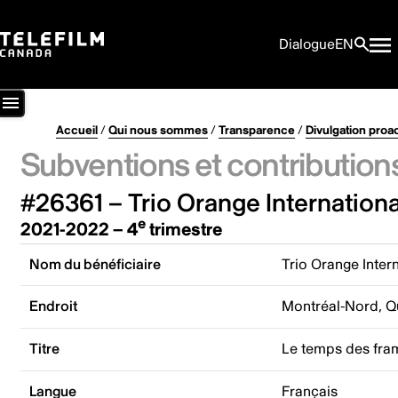
Dialogue
EN
Accueil
/
Qui nous sommes
/
Transparence
/
Divulgation proa
Subventions et contribution
#26361 – Trio Orange Internationa
e
2021-2022 – 4
trimestre
Nom du bénéficiaire
Trio Orange Intern
Endroit
Montréal-Nord, 
Titre
Le temps des fra
Langue
Français